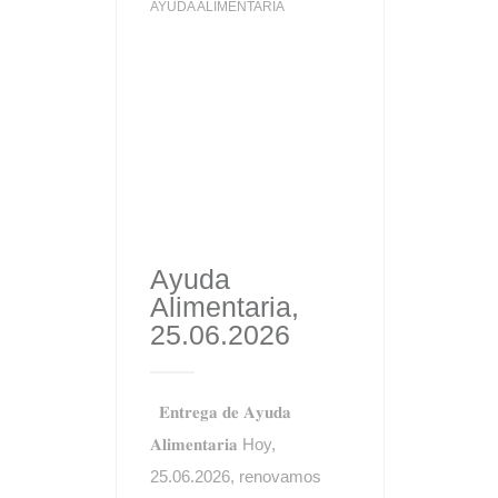
AYUDA ALIMENTARIA
Ayuda
Alimentaria,
25.06.2026
𝐄𝐧𝐭𝐫𝐞𝐠𝐚 𝐝𝐞 𝐀𝐲𝐮𝐝𝐚
𝐀𝐥𝐢𝐦𝐞𝐧𝐭𝐚𝐫𝐢𝐚 Hoy,
25.06.2026, renovamos