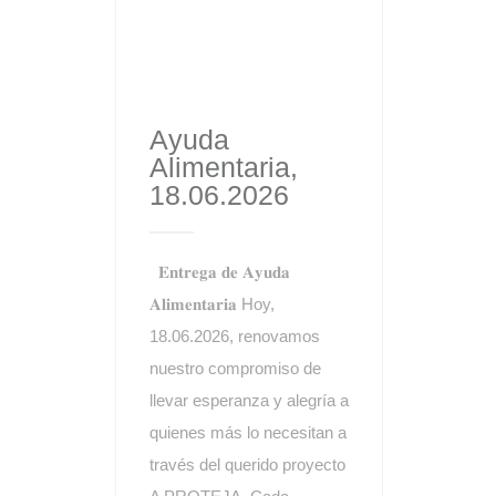
Ayuda
Alimentaria,
18.06.2026
𝐄𝐧𝐭𝐫𝐞𝐠𝐚 𝐝𝐞 𝐀𝐲𝐮𝐝𝐚
𝐀𝐥𝐢𝐦𝐞𝐧𝐭𝐚𝐫𝐢𝐚 Hoy,
18.06.2026, renovamos
nuestro compromiso de
llevar esperanza y alegría a
quienes más lo necesitan a
través del querido proyecto