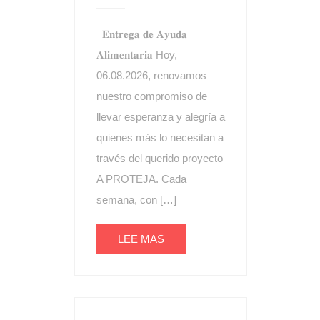
𝐄𝐧𝐭𝐫𝐞𝐠𝐚 𝐝𝐞 𝐀𝐲𝐮𝐝𝐚
𝐀𝐥𝐢𝐦𝐞𝐧𝐭𝐚𝐫𝐢𝐚 Hoy,
06.08.2026, renovamos
nuestro compromiso de
llevar esperanza y alegría a
quienes más lo necesitan a
través del querido proyecto
A PROTEJA. Cada
semana, con […]
LEE MAS