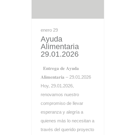
enero 29
Ayuda
Alimentaria
29.01.2026
𝐄𝐧𝐭𝐫𝐞𝐠𝐚 𝐝𝐞 𝐀𝐲𝐮𝐝𝐚
𝐀𝐥𝐢𝐦𝐞𝐧𝐭𝐚𝐫𝐢𝐚 – 29.01.2026
Hoy, 29.01.2026,
renovamos nuestro
compromiso de llevar
esperanza y alegría a
quienes más lo necesitan a
través del querido proyecto