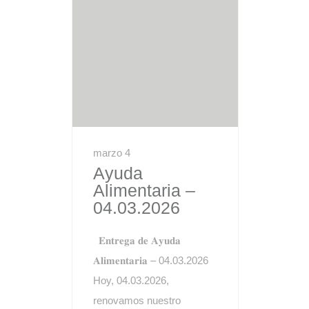
marzo 4
Ayuda
Alimentaria –
04.03.2026
𝐄𝐧𝐭𝐫𝐞𝐠𝐚 𝐝𝐞 𝐀𝐲𝐮𝐝𝐚
𝐀𝐥𝐢𝐦𝐞𝐧𝐭𝐚𝐫𝐢𝐚 – 04.03.2026
Hoy, 04.03.2026,
renovamos nuestro