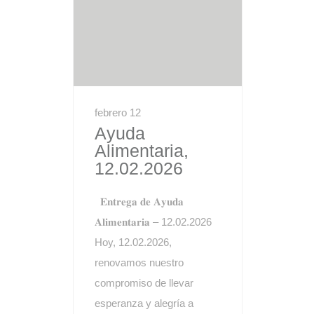
febrero 12
Ayuda
Alimentaria,
12.02.2026
𝐄𝐧𝐭𝐫𝐞𝐠𝐚 𝐝𝐞 𝐀𝐲𝐮𝐝𝐚
𝐀𝐥𝐢𝐦𝐞𝐧𝐭𝐚𝐫𝐢𝐚 – 12.02.2026
Hoy, 12.02.2026,
renovamos nuestro
compromiso de llevar
esperanza y alegría a