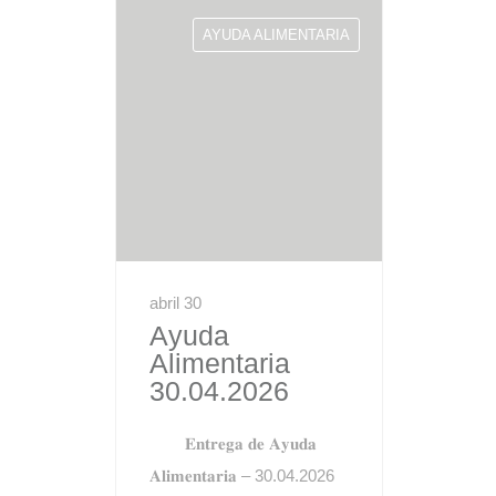
AYUDA ALIMENTARIA
abril 30
Ayuda
Alimentaria
30.04.2026
𝐄𝐧𝐭𝐫𝐞𝐠𝐚 𝐝𝐞 𝐀𝐲𝐮𝐝𝐚
𝐀𝐥𝐢𝐦𝐞𝐧𝐭𝐚𝐫𝐢𝐚 – 30.04.2026