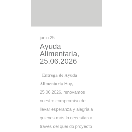
junio 25
Ayuda
Alimentaria,
25.06.2026
𝐄𝐧𝐭𝐫𝐞𝐠𝐚 𝐝𝐞 𝐀𝐲𝐮𝐝𝐚
𝐀𝐥𝐢𝐦𝐞𝐧𝐭𝐚𝐫𝐢𝐚 Hoy,
25.06.2026, renovamos
nuestro compromiso de
llevar esperanza y alegría a
quienes más lo necesitan a
través del querido proyecto