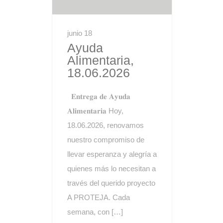
junio 18
Ayuda
Alimentaria,
18.06.2026
𝐄𝐧𝐭𝐫𝐞𝐠𝐚 𝐝𝐞 𝐀𝐲𝐮𝐝𝐚
𝐀𝐥𝐢𝐦𝐞𝐧𝐭𝐚𝐫𝐢𝐚 Hoy,
18.06.2026, renovamos
nuestro compromiso de
llevar esperanza y alegría a
quienes más lo necesitan a
través del querido proyecto
A PROTEJA. Cada
semana, con […]