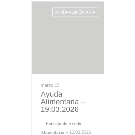
AYUDA ALIMENTARIA
marzo 19
Ayuda
Alimentaria –
19.03.2026
𝐄𝐧𝐭𝐫𝐞𝐠𝐚 𝐝𝐞 𝐀𝐲𝐮𝐝𝐚
𝐀𝐥𝐢𝐦𝐞𝐧𝐭𝐚𝐫𝐢𝐚 – 19.03.2026