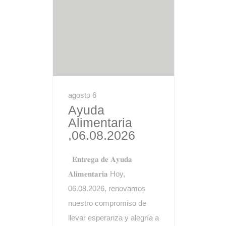
agosto 6
Ayuda
Alimentaria
,06.08.2026
𝐄𝐧𝐭𝐫𝐞𝐠𝐚 𝐝𝐞 𝐀𝐲𝐮𝐝𝐚
𝐀𝐥𝐢𝐦𝐞𝐧𝐭𝐚𝐫𝐢𝐚 Hoy,
06.08.2026, renovamos
nuestro compromiso de
llevar esperanza y alegría a