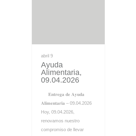
abril 9
Ayuda
Alimentaria,
09.04.2026
𝐄𝐧𝐭𝐫𝐞𝐠𝐚 𝐝𝐞 𝐀𝐲𝐮𝐝𝐚
𝐀𝐥𝐢𝐦𝐞𝐧𝐭𝐚𝐫𝐢𝐚 – 09.04.2026
Hoy, 09.04.2026,
renovamos nuestro
compromiso de llevar