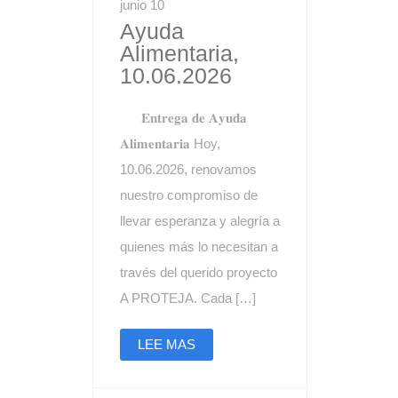
junio 10
Ayuda
Alimentaria,
10.06.2026
𝐄𝐧𝐭𝐫𝐞𝐠𝐚 𝐝𝐞 𝐀𝐲𝐮𝐝𝐚
𝐀𝐥𝐢𝐦𝐞𝐧𝐭𝐚𝐫𝐢𝐚 Hoy,
10.06.2026, renovamos
nuestro compromiso de
llevar esperanza y alegría a
quienes más lo necesitan a
través del querido proyecto
A PROTEJA. Cada […]
LEE MAS