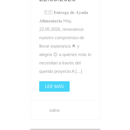
🇪🇸 𝐄𝐧𝐭𝐫𝐞𝐠𝐚 𝐝𝐞 𝐀𝐲𝐮𝐝𝐚
𝐀𝐥𝐢𝐦𝐞𝐧𝐭𝐚𝐫𝐢𝐚 Hoy,
22.05.2026, renovamos
nuestro compromiso de
llevar esperanza 🌟 y
alegría 😊 a quienes más lo
necesitan a través del
querido proyecto A […]
LEE MAS
salva