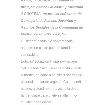
Astăzi, 11.04.2024, continuăm să
protejăm oamenii în cadrul proiectului
A PROTEJA, un proiect cofinanțat de
Consejería de Familia, Juventud y
Asuntos Sociales de la Comunidad de
Madrid, cu un IRPF de 0,7%.
Cu fiecare distribuție săptămânală
aducem un pic de bucurie familiilor
vulnerabile.
Echipa Asociación Hispano-Rumana
Salva a finalizat cu succes distribuția de
alimente, ca parte a activității noastre de
ajutor alimentar de urgență. Cu această
ocazie, ajutorul nostru a ajuns la doua
familii, dintre care unele se află într-o
situație foarte dificilă.