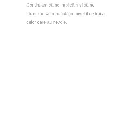
Continuam să ne implicăm și să ne
străduim să îmbunătățim nivelul de trai al
celor care au nevoie.