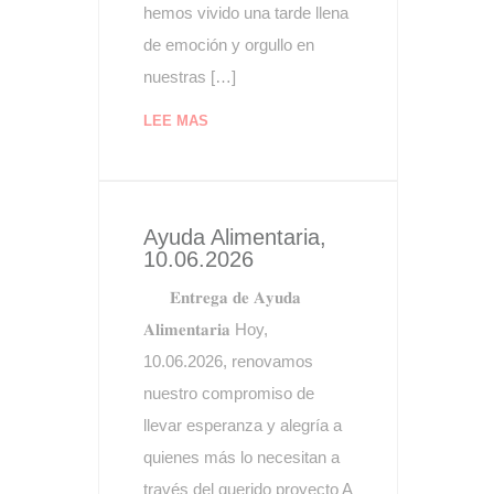
hemos vivido una tarde llena
de emoción y orgullo en
nuestras […]
LEE MAS
Ayuda Alimentaria,
10.06.2026
𝐄𝐧𝐭𝐫𝐞𝐠𝐚 𝐝𝐞 𝐀𝐲𝐮𝐝𝐚
𝐀𝐥𝐢𝐦𝐞𝐧𝐭𝐚𝐫𝐢𝐚 Hoy,
10.06.2026, renovamos
nuestro compromiso de
llevar esperanza y alegría a
quienes más lo necesitan a
través del querido proyecto A