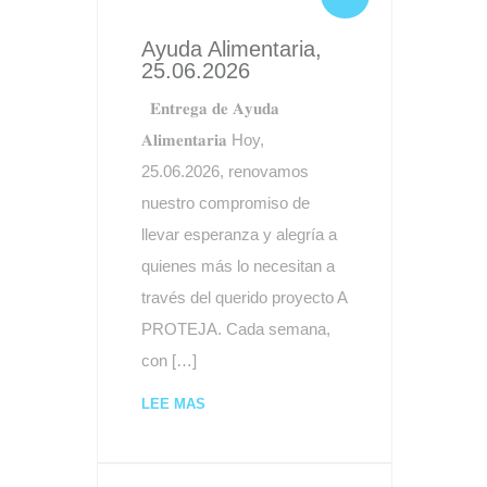
Ayuda Alimentaria,
25.06.2026
𝐄𝐧𝐭𝐫𝐞𝐠𝐚 𝐝𝐞 𝐀𝐲𝐮𝐝𝐚
𝐀𝐥𝐢𝐦𝐞𝐧𝐭𝐚𝐫𝐢𝐚 Hoy,
25.06.2026, renovamos
nuestro compromiso de
llevar esperanza y alegría a
quienes más lo necesitan a
través del querido proyecto A
PROTEJA. Cada semana,
con […]
LEE MAS