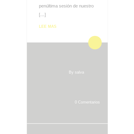
penúltima sesión de nuestro
[…]
LEE MAS
By salva
0 Comentarios