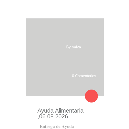
By salva
0 Comentarios
Ayuda Alimentaria
,06.08.2026
𝐄𝐧𝐭𝐫𝐞𝐠𝐚 𝐝𝐞 𝐀𝐲𝐮𝐝𝐚