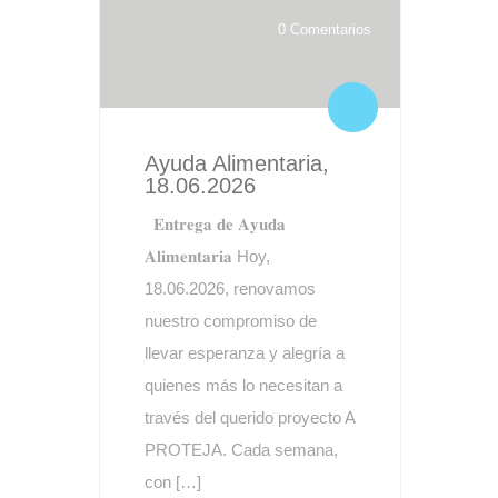
0 Comentarios
Ayuda Alimentaria,
18.06.2026
𝐄𝐧𝐭𝐫𝐞𝐠𝐚 𝐝𝐞 𝐀𝐲𝐮𝐝𝐚
𝐀𝐥𝐢𝐦𝐞𝐧𝐭𝐚𝐫𝐢𝐚 Hoy,
18.06.2026, renovamos
nuestro compromiso de
llevar esperanza y alegría a
quienes más lo necesitan a
través del querido proyecto A
PROTEJA. Cada semana,
con […]