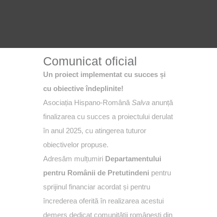
Comunicat oficial
Un proiect implementat cu succes și
cu obiective îndeplinite!
Asociația Hispano-Română
Salva
anunță
finalizarea cu succes a proiectului derulat
în anul 2025, cu atingerea tuturor
obiectivelor propuse.
Adresăm mulțumiri
Departamentului
pentru Românii de Pretutindeni
pentru
sprijinul financiar acordat și pentru
încrederea oferită în realizarea acestui
demers dedicat comunității românești din