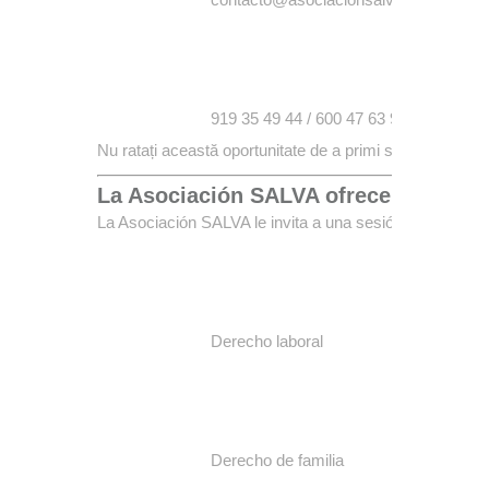
919 35 49 44 / 600 47 63 97
Nu ratați această oportunitate de a primi sfaturi juridice
La Asociación SALVA ofrece orientació
La Asociación SALVA le invita a una sesión de
orientac
Derecho laboral
Derecho de familia