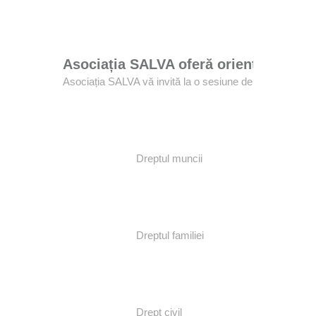
Asociația SALVA oferă orientare jurid
Asociația SALVA vă invită la o sesiune de
orientare jur
Dreptul muncii
Dreptul familiei
Drept civil