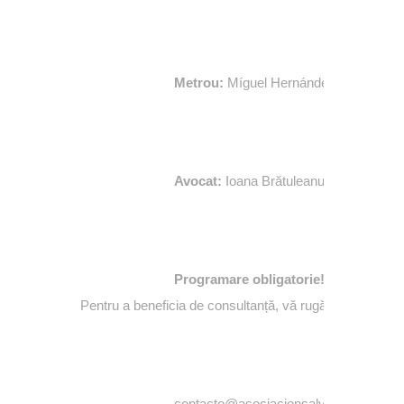
Metrou:
Míguel Hernández
Avocat:
Ioana Brătuleanu (BRILAW Ab
Programare obligatorie!
Pentru a beneficia de consultanță, vă rugăm să faceți o
contacto@asociacionsalva.org