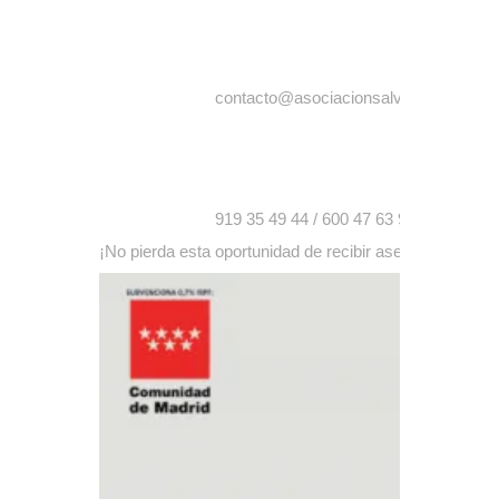
contacto@asociacionsalva.org
919 35 49 44 / 600 47 63 97
¡No pierda esta oportunidad de recibir asesoramiento le