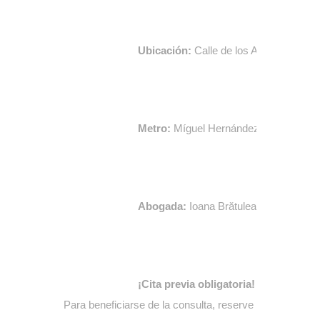
Ubicación:
Calle de los Andaluces, 20,
Metro:
Míguel Hernández
Abogada:
Ioana Brătuleanu (BRILAW 
¡Cita previa obligatoria!
Para beneficiarse de la consulta, reserve su cita con an