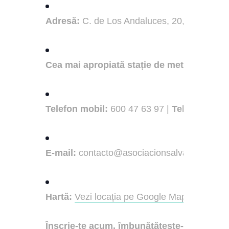
Adresă:
C. de Los Andaluces, 20, Local 4 Po
Cea mai apropiată stație de metrou:
Miguel
Telefon mobil:
600 47 63 97 |
Telefon fix:
9
E-mail:
contacto@asociacionsalva.org
Hartă:
Vezi locația pe Google Maps
Înscrie-te acum, îmbunătățește-ți spaniola 