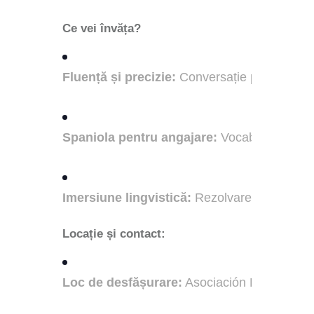
Ce vei învăța?
Fluență și precizie:
Conversație practică pen
Spaniola pentru angajare:
Vocabular esenți
Imersiune lingvistică:
Rezolvarea dilemelor d
Locație și contact:
Loc de desfășurare:
Asociación Hispano-R