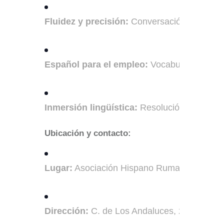
Fluidez y precisión:
Conversación práctica 
Español para el empleo:
Vocabulario esenci
Inmersión lingüística:
Resolución de dudas 
Ubicación y contacto:
Lugar:
Asociación Hispano Rumana Salva
Dirección:
C. de Los Andaluces, 20, Local 4 