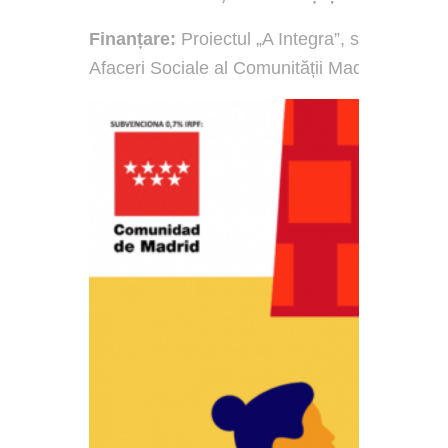
Finanțare:
Proiectul „A Integra”, subvenționat
Afaceri Sociale al Comunității Madrid (Cons