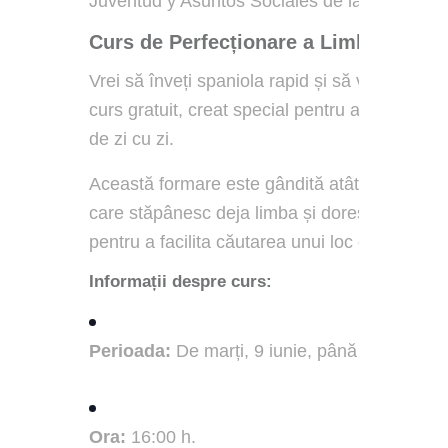
Juventud y Asuntos Sociales de la Comunida
Curs de Perfecționare a Limbii Spanio
Vrei să înveți spaniola rapid și să vorbești 
curs gratuit, creat special pentru a-ți îmbunăt
de zi cu zi.
Această formare este gândită atât pentru per
care stăpânesc deja limba și doresc să o perf
pentru a facilita căutarea unui loc de muncă.
Informații despre curs:
Perioada:
De marți, 9 iunie, până marți, 30 i
Ora:
16:00 h.