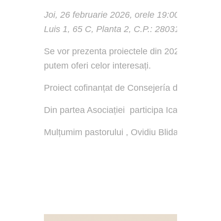
Joi, 26 februarie 2026, orele 19:00
, vom fi pr
Luis 1, 65 C, Planta 2, C.P.: 28031
.
Se vor prezenta proiectele din 2026,
“A INT
putem oferi celor interesați.
Proiect cofinanțat de Consejería de Política
Din partea Asociației participa Ica Tomi, pr
Mulțumim pastorului , Ovidiu Blidar pentru co