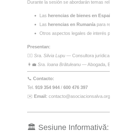
Durante la sesión se abordarán temas relacionados co
Las
herencias de bienes en España
, sus proce
Las
herencias en Rumanía
para residentes en 
Otros aspectos legales de interés para la comunid
Presentan:
👩‍⚖️
Sra. Silvia Lupu
— Consultora jurídica
👩‍💼
Sra. Ioana Brătuleanu
— Abogada, BRILAW Abog
📞
Contacto:
Tel.
919 354 944
/
600 476 397
✉️
Email:
contacto@asociacionsalva.org
🏛️ Sesiune Informativă:
Moșteni