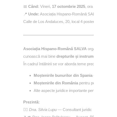
📅
Când:
Vineri,
17 octombrie 2025
, ora
17:00
📍
Unde:
Asociația Hispano-Română SALVA
Calle de Los Andaluces, 20, local 4 posterior —
Madri
Asociația Hispano-Română SALVA
organizează o
se
cunoască mai bine
drepturile și instrumentele juridi
În cadrul întâlnirii se vor aborda teme precum:
Moștenirile bunurilor din Spania
– proceduri, ac
Moștenirile din România
pentru persoanele care
Alte aspecte juridice importante pentru comunitat
Prezintă:
👩‍⚖️
Dna. Silvia Lupu
— Consultant juridic