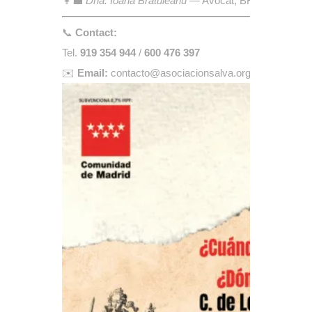
👩‍💼
Dna. Ioana Brătuleanu
— Avocat, BRILAW Aboga
📞
Contact:
Tel.
919 354 944
/
600 476 397
✉️
Email:
contacto@asociacionsalva.org