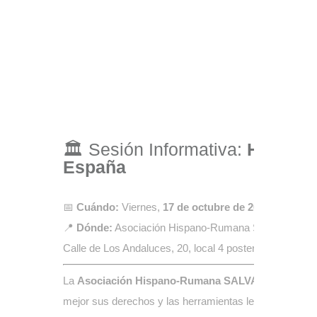
🏛️ Sesión Informativa:
Herenci
España
📅
Cuándo:
Viernes,
17 de octubre de 2025
, a las
17:
📍
Dónde:
Asociación Hispano-Rumana SALVA
Calle de Los Andaluces, 20, local 4 posterior —
Madri
La
Asociación Hispano-Rumana SALVA
organiza u
mejor sus derechos y las herramientas legales disponi