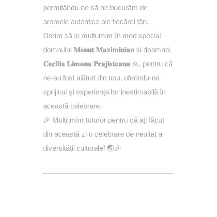
permițându-ne să ne bucurăm de
aromele autentice ale fiecărei țări.
Dorim să le mulțumim în mod special
domnului
𝐌𝐞𝐧𝐮𝐭 𝐌𝐚𝐱𝐢𝐦𝐢𝐧𝐢𝐚𝐧
și doamnei
𝐂𝐞𝐜𝐢𝐥𝐢𝐚 𝐋𝐢𝐦𝐨𝐧𝐚 𝐏𝐫𝐚𝐣𝐢𝐬𝐭𝐞𝐚𝐧𝐮
🙏, pentru că
ne-au fost alături din nou, oferindu-ne
sprijinul și experiența lor inestimabilă în
această celebrare.
🎉 Mulțumim tuturor pentru că ați făcut
din această zi o celebrare de neuitat a
diversității culturale! 🌏🎉