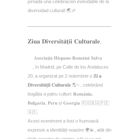
jornada una celebración inolvidable de la
diversidad cultural! 🌏🎉
𝐙𝐢𝐮𝐚 𝐃𝐢𝐯𝐞𝐫𝐬𝐢𝐭𝐚̆𝐭̗𝐢𝐢 𝐂𝐮𝐥𝐭𝐮𝐫𝐚𝐥𝐞.
𝐀𝐬𝐨𝐜𝐢𝐚𝐭̦𝐢𝐚 𝐇𝐢𝐬𝐩𝐚𝐧𝐨-𝐑𝐨𝐦𝐚̂𝐧𝐚̆ 𝐒𝐚𝐥𝐯𝐚
, în Madrid, pe Calle de los Andaluces
20, a organizat pe 2 noiembrie o
𝐙𝐢 𝐚
𝐃𝐢𝐯𝐞𝐫𝐬𝐢𝐭𝐚̆𝐭̦𝐢𝐢 𝐂𝐮𝐥𝐭𝐮𝐫𝐚𝐥𝐞
🌎✨, celebrând
bogăția a patru culturi: 𝐑𝐨𝐦𝐚̂𝐧𝐢𝐚,
𝐁𝐮𝐥𝐠𝐚𝐫𝐢𝐚, 𝐏𝐞𝐫𝐮 și 𝐆𝐞𝐨𝐫𝐠𝐢𝐚 🇷🇴🇧🇬🇵🇪
🇬🇪.
Acest eveniment a fost o frumoasă
expresie a identității noastre 🌍💫, atât din
țările noastre de origine, cât și ca noi