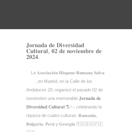
𝐉𝐨𝐫𝐧𝐚𝐝𝐚 𝐝𝐞 𝐃𝐢𝐯𝐞𝐫𝐬𝐢𝐝𝐚𝐝
𝐂𝐮𝐥𝐭𝐮𝐫𝐚𝐥, 𝟎𝟐 𝐝𝐞 𝐧𝐨𝐯𝐢𝐞𝐦𝐛𝐫𝐞 𝐝𝐞
𝟐𝟎𝟐𝟒.
La 𝐀𝐬𝐨𝐜𝐢𝐚𝐜𝐢𝐨́𝐧 𝐇𝐢𝐬𝐩𝐚𝐧𝐨-𝐑𝐮𝐦𝐚𝐧𝐚 𝐒𝐚𝐥𝐯𝐚
, en Madrid, en la Calle de los
Andaluces 20, organizó el pasado 02 de
noviembre una memorable
𝐉𝐨𝐫𝐧𝐚𝐝𝐚 𝐝𝐞
𝐃𝐢𝐯𝐞𝐫𝐬𝐢𝐝𝐚𝐝 𝐂𝐮𝐥𝐭𝐮𝐫𝐚𝐥
🌎✨, celebrando la
riqueza de cuatro culturas: 𝐑𝐮𝐦𝐚𝐧𝐢́𝐚,
𝐁𝐮𝐥𝐠𝐚𝐫𝐢𝐚, 𝐏𝐞𝐫𝐮́ y 𝐆𝐞𝐨𝐫𝐠𝐢𝐚 🇷🇴🇧🇬🇵🇪