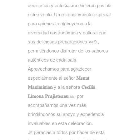
dedicación y entusiasmo hicieron posible
este evento. Un reconocimiento especial
para quienes contribuyeron a la
diversidad gastronómica y cultural con
sus deliciosas preparaciones 🍛🍲,
permitiéndonos disfrutar de los sabores
auténticos de cada país.
Aprovechamos para agradecer
especialmente al señor
𝐌𝐞𝐧𝐮𝐭
𝐌𝐚𝐱𝐢𝐦𝐢𝐧𝐢𝐚𝐧
y a la señora
𝐂𝐞𝐜𝐢𝐥𝐢𝐚
𝐋𝐢𝐦𝐨𝐧𝐚 𝐏𝐫𝐚𝐣𝐢𝐬𝐭𝐞𝐚𝐧𝐮
🙏, por
acompañarnos una vez más,
brindándonos su apoyo y experiencia
invaluables en esta celebración.
🎉 ¡Gracias a todos por hacer de esta