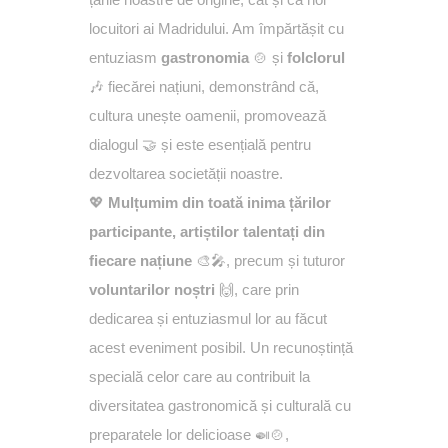
locuitori ai Madridului. Am împărtășit cu
entuziasm
gastronomia
🍲 și
folclorul
🎶 fiecărei națiuni, demonstrând că,
cultura unește oamenii, promovează
dialogul 🤝 și este esențială pentru
dezvoltarea societății noastre.
💖
Mulțumim din toată inima țărilor
participante, artiștilor talentați din
fiecare națiune
🎨🎤, precum și tuturor
voluntarilor noștri
🙌, care prin
dedicarea și entuziasmul lor au făcut
acest eveniment posibil. Un recunoștință
specială celor care au contribuit la
diversitatea gastronomică și culturală cu
preparatele lor delicioase 🍛🍲,