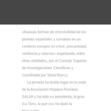
«Nuevas formas de (in)movilidad de los
jóvenes españoles y rumanos en un
contexto europeo en crisis: precariedad,
resilencia y retorno», organizada, entre
otras entidades, por el Consejo Superior
de Investigaciones Científicas y
coordinada por
Silvia Marcu
.
La jornada ha tenido lugar en la sede
de la
Asociación Hispano Rumana
SALVA
y ha sido su presidenta, la gran
Ica Tomi, la que nos ha dado la
bienvenida.