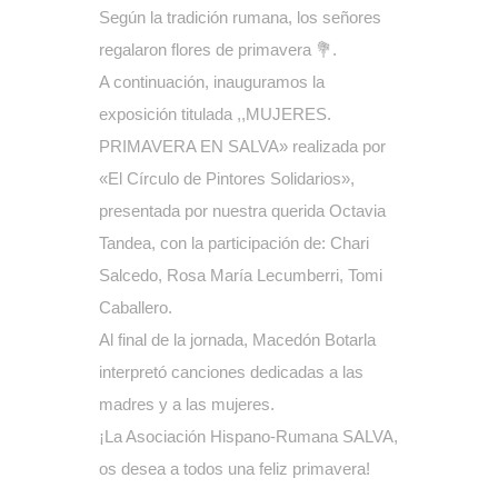
Según la tradición rumana, los señores
regalaron flores de primavera 💐.
A continuación, inauguramos la
exposición titulada ,,MUJERES.
PRIMAVERA EN SALVA» realizada por
«El Círculo de Pintores Solidarios»,
presentada por nuestra querida Octavia
Tandea, con la participación de: Chari
Salcedo, Rosa María Lecumberri, Tomi
Caballero.
Al final de la jornada, Macedón Botarla
interpretó canciones dedicadas a las
madres y a las mujeres.
¡La Asociación Hispano-Rumana SALVA,
os desea a todos una feliz primavera!