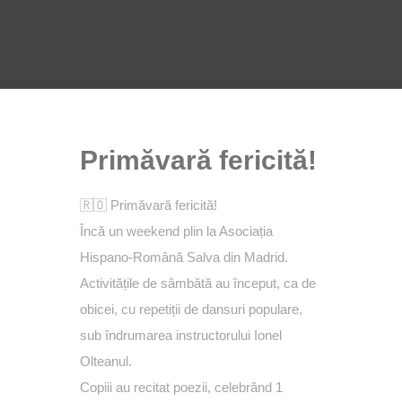
Primăvară fericită!
🇷🇴 Primăvară fericită!
Încă un weekend plin la Asociația
Hispano-Română Salva din Madrid.
Activitățile de sâmbătă au început, ca de
obicei, cu repetiții de dansuri populare,
sub îndrumarea instructorului Ionel
Olteanul.
Copiii au recitat poezii, celebrând 1