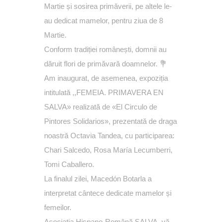
Martie și sosirea primăverii, pe altele le-
au dedicat mamelor, pentru ziua de 8
Martie.
Conform tradiției românești, domnii au
dăruit flori de primăvară doamnelor. 💐
Am inaugurat, de asemenea, expoziția
intitulată ,,FEMEIA. PRIMAVERA EN
SALVA» realizată de «El Circulo de
Pintores Solidarios», prezentată de draga
noastră Octavia Tandea, cu participarea:
Chari Salcedo, Rosa María Lecumberri,
Tomi Caballero.
La finalul zilei, Macedón Botarla a
interpretat cântece dedicate mamelor și
femeilor.
Asociația Hispano-Română SALVA, vă