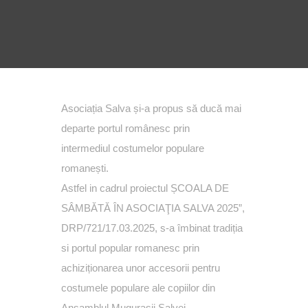
Asociația Salva și-a propus să ducă mai
departe portul românesc prin
intermediul costumelor populare
romanești.
Astfel in cadrul proiectul ȘCOALA DE
SÂMBĂTĂ ÎN ASOCIAŢIA SALVA 2025”,
DRP/721/17.03.2025, s-a îmbinat tradiția
si portul popular romanesc prin
achiziționarea unor accesorii pentru
costumele populare ale copiilor din
Ansamblul Mugurașii Salvei.