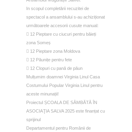
In scopul completării recuzitei de
spectacol a ansamblului s-au achiziționat
următoarele accesorii cusute manual:
 12 Pieptare cu ciucuri pentru băieți
zona Someș
 12 Pieptare zona Moldova
 12 Păunițe pentru fete
 12 Clopuri cu pană de păun
Mulțumim doamnei Virginia Linul
Casa
Costumului Popular Virginia Linul
pentru
aceste minunații!
Proiectul ȘCOALA DE SÂMBĂTĂ ÎN
ASOCIAŢIA SALVA 2025 este finanțat cu
sprijinul
Departamentul pentru Românii de