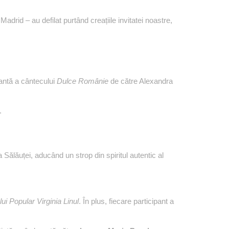
drid – au defilat purtând creațiile invitatei noastre,
nantă a cântecului
Dulce Românie
de către Alexandra
.
 Sălăuței, aducând un strop din spiritul autentic al
i Popular Virginia Linul
. În plus, fiecare participant a