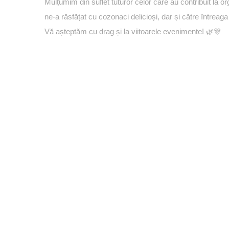
Mulțumim din suflet tuturor celor care au contribuit la
ne-a răsfățat cu cozonaci delicioși, dar și către întreag
Vă așteptăm cu drag și la viitoarele evenimente! 🌿🎊