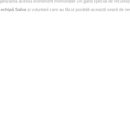
 organizarea acestui eveniment memorabil! Un gând special de recunoș
a
echipă Salva
și voluntarii care au făcut posibilă această seară de neu