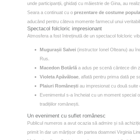
unde participanții, ghidați cu măiestrie de Gina, au realiza
Seara a continuat cu o
prezentare de costume popula
aducând pentru câteva momente farmecul unui veritabi
Spectacol folcloric impresionant
Atmosfera a fost întreținută de un spectacol folcloric vibra
Mugurașii Salvei
(instructor Ionel Olteanu) au în
Rus.
Macedon Botârlă
a adus pe scenă cântece din zo
Violeta Apăvăloae
, aflată pentru prima dată pe s
Plaiuri Românești
au impresionat cu două suite d
Evenimentul s-a încheiat cu un moment special 
tradițiilor românești.
Un eveniment cu suflet românesc
Publicul numeros a avut ocazia să admire și să achiziț
primit în dar un mărțișor din partea doamnei Virginia Linu