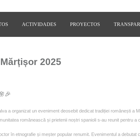
TOS
ACTIVIDADES
PROYECTOS
TRANSPAR
 Mărțișor 2025
🌸🎉
a organizat un eveniment deosebit dedicat tradiției românești a Mărți
munitatea românească și prietenii noștri spanioli s-au reunit pentru a 
doctor în etnografie și meșter popular renumit. Evenimentul a debutat c