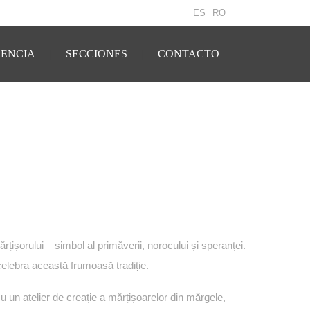
ES
RO
ENCIA
SECCIONES
CONTACTO
șorului – simbol al primăverii, norocului și speranței.
celebra această frumoasă tradiție.
u un atelier de creație a mărțișoarelor din mărgele,