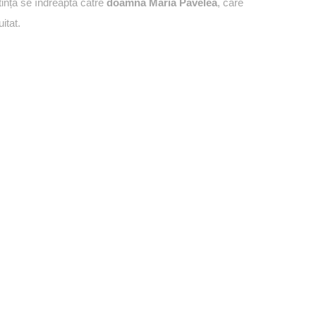
tință se îndreaptă către
doamna Maria Pavelea
, care
itat.