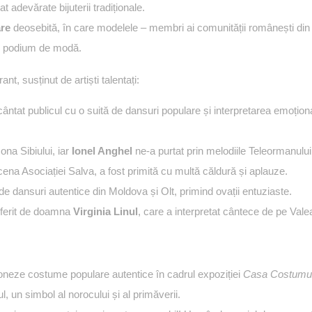
t adevărate bijuterii tradiționale.
re
deosebită, în care modelele – membri ai comunității românești din Ma
l podium de modă.
nt, susținut de artiști talentați:
cântat publicul cu o suită de dansuri populare și interpretarea emoțio
na Sibiului, iar
Ionel Anghel
ne-a purtat prin melodiile Teleormanului
cena Asociației Salva, a fost primită cu multă căldură și aplauze.
e dansuri autentice din Moldova și Olt, primind ovații entuziaste.
oferit de doamna
Virginia Linul
, care a interpretat cântece de pe Valea
ioneze costume populare autentice în cadrul expoziției
Casa Costumulu
l, un simbol al norocului și al primăverii.