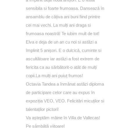
sensibila si foarte frumoasa. Dansează în
ansamblu de câțiva ani buni fiind printre
cei mai vechi. La mulți ani draga si
frumoasa noastră! Te iubim mult de tot!
Elva e deja de un an cu noi si astăzi a
împlinit 5 anișori. E o dulcică, cuminte si
ascultătoare iar astăzi a fost extrem de
fericita ca au sărbătorit-o atât de mulți
copii.La
mulți ani puiuț frumos!
Octavia Tandea a înmânat astăzi diploma
de participare celor care au expus în
expoziția VEO, VEO. Felicitări micuților si
talentaților pictori!
Va așteptăm mâine în Villa de Vallecas!
Pe sâmbătă viitoare!