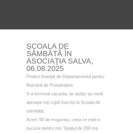
ȘCOALA DE
SÂMBĂTĂ ÎN
ASOCIAŢIA SALVA,
06.08.2025
Proiect finanțat de
Departamentul pentru
Românii de Pretutindeni
S-a terminat vacanta, iar astăzi au venit
aproape toți copiii înscriși la Școala de
sâmbătă.
Avem 50 de mugurași, ceea ce este o
bucurie pentru noi. Spațiul de 250 mp