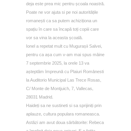
deja este prea mic pentru școala noastră.
Poate ne vor ajuta si pe noi autoritățile
romanești ca sa putem achiziționa un
spațiu în care sa încapă toți copiii care
vor sa vina la aceasta școală.
Ionel a repetat mult cu Mugurașii Salvei,
pentru ca așa cum v-am mai spus mâine
7 septembrie 2025, la orele 13 va
așteptăm împreună cu
Plaiuri Românesti
la Auditorio Municipal Las Trece Rosas,
C/ Monte de Montjuich, 7, Vallecas,
28031 Madrid.
Haideți sa ne sustineti si sa sprijiniți prin
aplauze, cultura populara romaneasca.
Astăzi am avut doua sărbătorite: Rebeca
a împlinit deja noua anișori. E o fetita