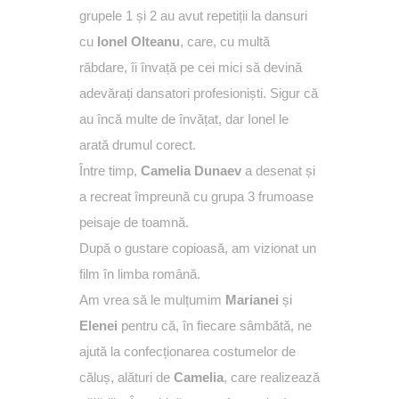
grupele 1 și 2 au avut repetiții la dansuri
cu
Ionel Olteanu
, care, cu multă
răbdare, îi învață pe cei mici să devină
adevărați dansatori profesioniști. Sigur că
au încă multe de învățat, dar Ionel le
arată drumul corect.
Între timp,
Camelia Dunaev
a desenat și
a recreat împreună cu grupa 3 frumoase
peisaje de toamnă.
După o gustare copioasă, am vizionat un
film în limba română.
Am vrea să le mulțumim
Marianei
și
Elenei
pentru că, în fiecare sâmbătă, ne
ajută la confecționarea costumelor de
căluș, alături de
Camelia
, care realizează