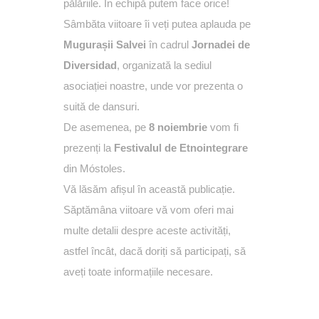
pălăriile. În echipă putem face orice!
Sâmbăta viitoare îi veți putea aplauda pe
Mugurașii Salvei
în cadrul
Jornadei de
Diversidad
, organizată la sediul
asociației noastre, unde vor prezenta o
suită de dansuri.
De asemenea, pe
8 noiembrie
vom fi
prezenți la
Festivalul de Etnointegrare
din Móstoles.
Vă lăsăm afișul în această publicație.
Săptămâna viitoare vă vom oferi mai
multe detalii despre aceste activități,
astfel încât, dacă doriți să participați, să
aveți toate informațiile necesare.