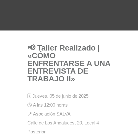
📢 Taller Realizado |
«CÓMO
ENFRENTARSE A UNA
ENTREVISTA DE
TRABAJO II»
🗓
Jueves, 05 de junio de 2025
🕓 A las 12:00 horas
📍 Asociación SALVA
Calle de Los Andaluces, 20, Local 4
Posterior