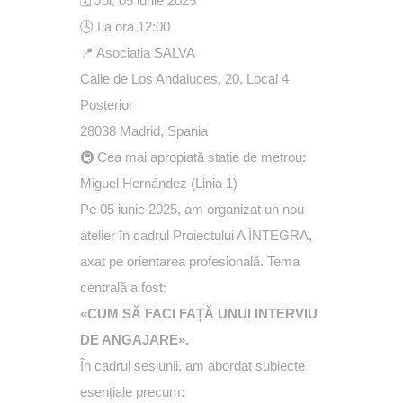
🗓 Joi, 05 iunie 2025
🕓 La ora 12:00
📍 Asociația SALVA
Calle de Los Andaluces, 20, Local 4
Posterior
28038 Madrid, Spania
🚇 Cea mai apropiată stație de metrou:
Miguel Hernández (Linia 1)
Pe 05 iunie 2025, am organizat un nou
atelier în cadrul Proiectului A ÍNTEGRA,
axat pe orientarea profesională. Tema
centrală a fost:
«CUM SĂ FACI FAȚĂ UNUI INTERVIU
DE ANGAJARE».
În cadrul sesiunii, am abordat subiecte
esențiale precum: