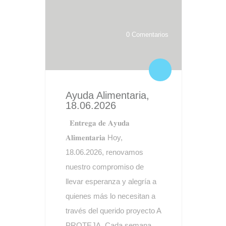
0 Comentarios
Ayuda Alimentaria,
18.06.2026
𝐄𝐧𝐭𝐫𝐞𝐠𝐚 𝐝𝐞 𝐀𝐲𝐮𝐝𝐚
𝐀𝐥𝐢𝐦𝐞𝐧𝐭𝐚𝐫𝐢𝐚 Hoy,
18.06.2026, renovamos
nuestro compromiso de
llevar esperanza y alegría a
quienes más lo necesitan a
través del querido proyecto A
PROTEJA. Cada semana,