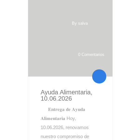
By salva
0 Comentarios
Ayuda Alimentaria,
10.06.2026
𝐄𝐧𝐭𝐫𝐞𝐠𝐚 𝐝𝐞 𝐀𝐲𝐮𝐝𝐚
𝐀𝐥𝐢𝐦𝐞𝐧𝐭𝐚𝐫𝐢𝐚 Hoy,
10.06.2026, renovamos
nuestro compromiso de