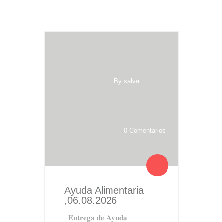
By salva
0 Comentarios
Ayuda Alimentaria
,06.08.2026
𝐄𝐧𝐭𝐫𝐞𝐠𝐚 𝐝𝐞 𝐀𝐲𝐮𝐝𝐚