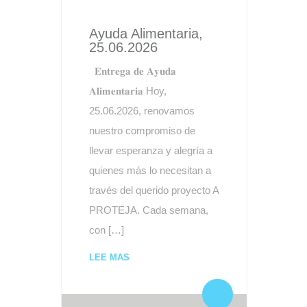
Ayuda Alimentaria,
25.06.2026
𝐄𝐧𝐭𝐫𝐞𝐠𝐚 𝐝𝐞 𝐀𝐲𝐮𝐝𝐚
𝐀𝐥𝐢𝐦𝐞𝐧𝐭𝐚𝐫𝐢𝐚 Hoy,
25.06.2026, renovamos
nuestro compromiso de
llevar esperanza y alegría a
quienes más lo necesitan a
través del querido proyecto A
PROTEJA. Cada semana,
con […]
LEE MAS