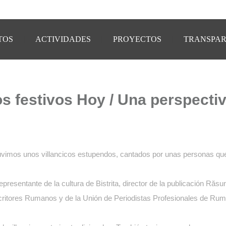
TOS
ACTIVIDADES
PROYECTOS
TRANSPAR
festivos Hoy / Una perspectiv
 tuvimos unos villancicos estupendos, cantados por unas personas qu
esentante de la cultura de Bistrita, director de la publicación Răsun
critores Rumanos y de la Unión de Periodistas Profesionales de Ruma