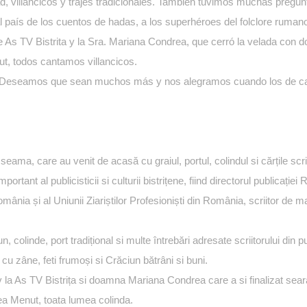
 villancicos y trajes tradicionales. También tuvimos muchas preguntas
l país de los cuentos de hadas, a los superhéroes del folclore rumano
As TV Bistrita y la Sra. Mariana Condrea, que cerró la velada con do
t, todos cantamos villancicos.
do! Deseamos que sean muchos más y nos alegramos cuando los de ca
eama, care au venit de acasă cu graiul, portul, colindul si cărțile scri
ant al publicisticii si culturii bistrițene, fiind directorul publicației R
ânia și al Uniunii Ziariștilor Profesioniști din România, scriitor de mar
colinde, port tradițional si multe întrebări adresate scriitorului din pu
u zâne, feti frumoși si Crăciun bătrâni si buni.
v la As TV Bistrița si doamna Mariana Condrea care a si finalizat sea
ea Menut, toata lumea colinda.