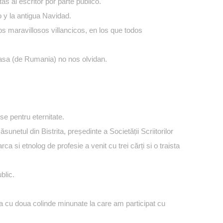
 al escritor por parte público.
 y la antigua Navidad.
s maravillosos villancicos, en los que todos
sa (de Rumania) no nos olvidan.
se pentru eternitate.
ăsunetul din Bistrita, președinte a Societății Scriitorilor
ca si etnolog de profesie a venit cu trei cărți si o traista
blic.
ra cu doua colinde minunate la care am participat cu