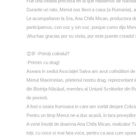
Fue una velada preciosa en la que hablamos de Navidad,
Durante un rato, Menut nos llevó a casa (a Rumania), a
Le acompañaron la Sra. Ana Chifa Mican, productora de 
participamos, con voz y sin voz, porque como dijo Menu
¡Muchas gracias por su visita, por este puente crea
👏💯 -Primiți colindul?
-Primim cu drag!
Aseara in sediul Asociației Salva am avut colindători de s
Menut Maximinian, prietenul nostru drag, reprezentant import
din Bistriţa-Năsăud, membru al Uniunii Scriitorilor din Rom
de povesti.
A fost o seara frumoasa in care am vorbit despre Crăciun, 
Pentru un timp Menut ne-a dus acasă, in tara poveștilor c
A venit însoțit de doamna Ana Chifa Mican, realizator T
toții, cu voce si mai fara voce, pentru ca asa cum spun