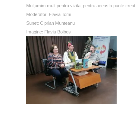
Mulțumim mult pentru vizita, pentru aceasta punte crea
Moderator: Flavia
Tomi
Sunet: Ciprian Munteanu
Imagine: Flaviu Bolbos