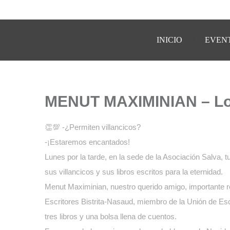
INICIO
EVEN
MENUT MAXIMINIAN – Los 
👏💯 -¿Permiten villancicos?
-¡Estaremos encantados!
Lunes por la tarde, en la sede de la Asociación Salva,
sus villancicos y sus libros escritos para la eternidad.
Menut Maximinian, nuestro querido amigo, importante repr
Escritores Bistrita-Nasaud, miembro de la Unión de Es
tres libros y una bolsa llena de cuentos.