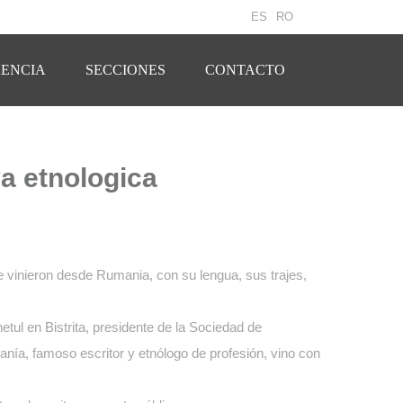
ES
RO
ENCIA
SECCIONES
CONTACTO
a etnologica
e vinieron desde Rumania, con su lengua, sus trajes,
etul en Bistrita, presidente de la Sociedad de
nía, famoso escritor y etnólogo de profesión, vino con