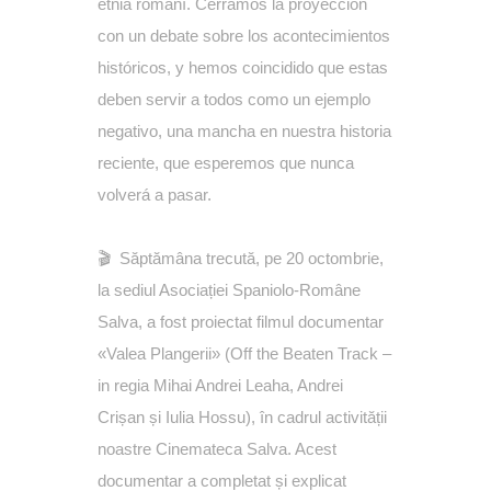
etnia romaní. Cerramos la proyección
con un debate sobre los acontecimientos
históricos, y hemos coincidido que estas
deben servir a todos como un ejemplo
negativo, una mancha en nuestra historia
reciente, que esperemos que nunca
volverá a pasar.
🎬 Săptămâna trecută, pe 20 octombrie,
la sediul Asociației Spaniolo-Române
Salva, a fost proiectat filmul documentar
«Valea Plangerii» (Off the Beaten Track –
in regia Mihai Andrei Leaha, Andrei
Crișan și Iulia Hossu), în cadrul activității
noastre Cinemateca Salva. Acest
documentar a completat și explicat