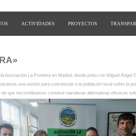
TOS
ACTIVIDADES
PROYECTOS
TRANSPAR
ERA»
e la Asociación La Frontera en Madrid, donde junto con Miguel Ángel Ga
anizamos una sesión para concienciar a la población local sobre la p
n de que necesitábamos construir narrativas alternativas eficaces sob