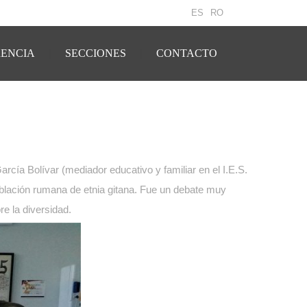
ES
RO
ENCIA
SECCIONES
CONTACTO
rcía Bolívar (mediador educativo y familiar en el I.E.S.
oblación rumana de etnia gitana. Fue un debate muy
re la diversidad.